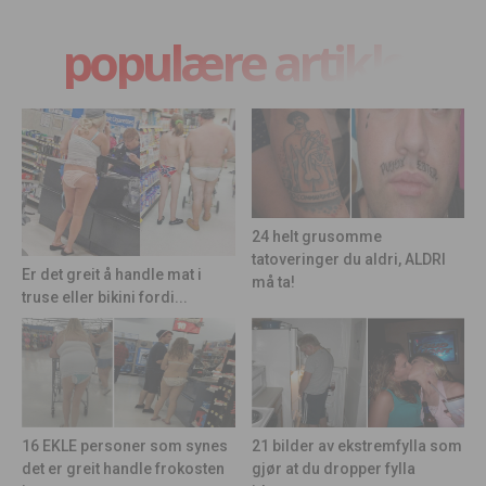
populære artikler
24 helt grusomme
tatoveringer du aldri, ALDRI
Er det greit å handle mat i
må ta!
truse eller bikini fordi...
21 bilder av ekstremfylla som
16 EKLE personer som synes
gjør at du dropper fylla
det er greit handle frokosten