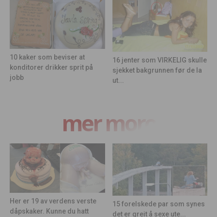
10 kaker som beviser at
16 jenter som VIRKELIG skulle
konditorer drikker sprit på
sjekket bakgrunnen før de la
jobb
ut...
mer moro
Her er 19 av verdens verste
15 forelskede par som synes
dåpskaker. Kunne du hatt
det er greit å sexe ute...