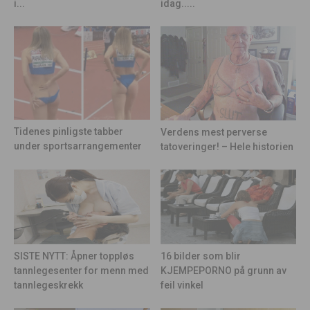
idag.....
i...
Tidenes pinligste tabber
Verdens mest perverse
under sportsarrangementer
tatoveringer! – Hele historien
16 bilder som blir
SISTE NYTT: Åpner toppløs
KJEMPEPORNO på grunn av
tannlegesenter for menn med
feil vinkel
tannlegeskrekk