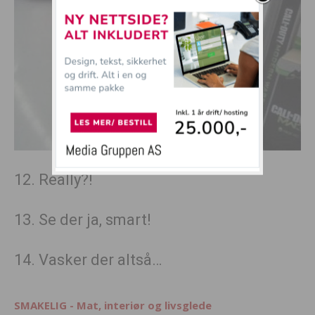
12. Really?!
13. Se der ja, smart!
14. Vasker der altså…
SMAKELIG - Mat, interiør og livsglede