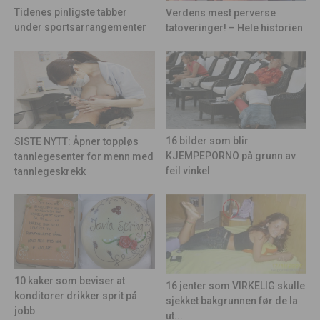
Tidenes pinligste tabber
Verdens mest perverse
under sportsarrangementer
tatoveringer! – Hele historien
16 bilder som blir
SISTE NYTT: Åpner toppløs
KJEMPEPORNO på grunn av
tannlegesenter for menn med
feil vinkel
tannlegeskrekk
10 kaker som beviser at
16 jenter som VIRKELIG skulle
konditorer drikker sprit på
sjekket bakgrunnen før de la
jobb
ut...