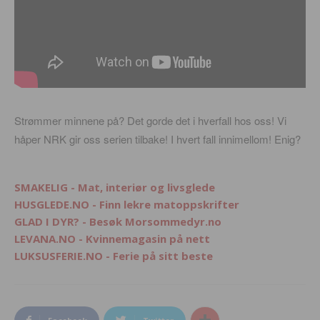
Strømmer minnene på? Det gorde det i hverfall hos oss! Vi
håper NRK gir oss serien tilbake! I hvert fall innimellom! Enig?
SMAKELIG - Mat, interiør og livsglede
HUSGLEDE.NO - Finn lekre matoppskrifter
GLAD I DYR? - Besøk Morsommedyr.no
LEVANA.NO - Kvinnemagasin på nett
LUKSUSFERIE.NO - Ferie på sitt beste