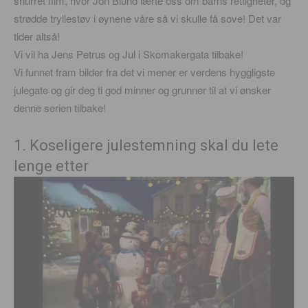
snurret film, hvor Jon Blund lærte oss om barns rettigheter, og
strødde tryllestøv i øynene våre så vi skulle få sove! Det var
tider altså!
Vi vil ha Jens Petrus og Jul i Skomakergata tilbake!
Vi funnet fram bilder fra det vi mener er verdens hyggligste
julegate og gir deg ti god minner og grunner til at vi ønsker
denne serien tilbake!
1. Koseligere julestemning skal du lete
lenge etter