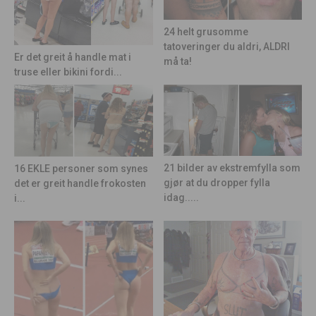
24 helt grusomme
tatoveringer du aldri, ALDRI
Er det greit å handle mat i
må ta!
truse eller bikini fordi...
21 bilder av ekstremfylla som
16 EKLE personer som synes
gjør at du dropper fylla
det er greit handle frokosten
idag.....
i...